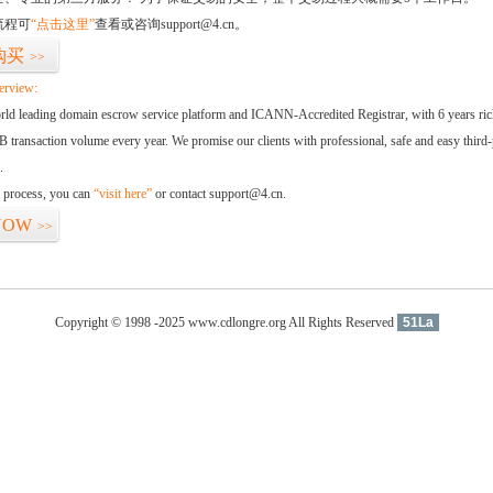
流程可
“点击这里”
查看或咨询support@4.cn。
购买
>>
erview:
orld leading domain escrow service platform and ICANN-Accredited Registrar, with 6 years ri
 transaction volume every year. We promise our clients with professional, safe and easy third-
.
d process, you can
“visit here”
or contact support@4.cn.
NOW
>>
Copyright © 1998 -2025 www.cdlongre.org All Rights Reserved
51La