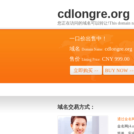
cdlongre.org
您正在访问的域名可以转让!This domain name i
一口价出售中！
域名
cdlongre.org
Domain Name:
售价
CNY 999.00
Listing Price:
立即购买
BUY NOW
>>
>>
域名交易方式：
通过金名网(
金名网(4
简单、安