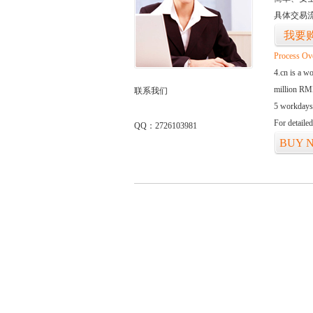
具体交易
我要
Process Ov
4.cn is a w
million RMB
联系我们
5 workdays
For detaile
QQ：2726103981
BUY 